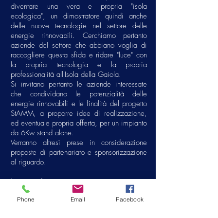
diventare una vera e propria "isola
ecologica", un dimostratore quindi anche
delle nuove tecnologie nel settore delle
energie rinnovabili. Cerchiamo pertanto
aziende del settore che abbiano voglia di
raccogliere questa sfida e ridare "luce" con
la propria tecnologia e la propria
professionalità all'Isola della Gaiola.
Si invitano pertanto le aziende interessate
che condividano le potenzialità delle
energie rinnovabili e le finalità del progetto
StAMM, a proporre idee di realizzazione,
ed eventuale propria offerta, per un impianto
da 6Kw stand alone.
Verranno altresì prese in considerazione
proposte di partenariato e sponsorizzazione
al riguardo.
Le aziende interessate possono contattarci
all'indirizzo:
info@stammgaiola.it
oppure al
Phone
Email
Facebook
numero
0812403235