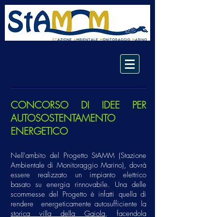
CONCORSO DI IDEE PER
AUTOSOSTENTAMENTO
ENERGETICO
Nell'ambito del Progetto StAMM (Stazione
Ambientale di Monitoraggio Marino), dovrà
essere realizzato un impianto elettrico
basato su energia rinnovabile. Una delle
scommesse del Progetto è infatti quella di
rendere energeticamente autosufficiente la
storica villa della Gaiola
, facendola